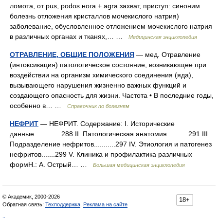
ломота, от pus, podos нога + agra захват, приступ: синоним
болезнь отложения кристаллов мочекислого натрия)
заболевание, обусловленное отложением мочекислого натрия
в различных органах и тканях,… …
Медицинская энциклопедия
ОТРАВЛЕНИЕ, ОБЩИЕ ПОЛОЖЕНИЯ
— мед. Отравление
(интоксикация) патологическое состояние, возникающее при
воздействии на организм химического соединения (яда),
вызывающего нарушения жизненно важных функций и
создающего опасность для жизни. Частота • В последние годы,
особенно в… …
Справочник по болезням
НЕФРИТ
— НЕФРИТ. Содержание: I. Исторические
данные............. 288 II. Патологическая анатомия...........291 ІІІ.
Подразделение нефритов...........297 IV. Этиология и патогенез
нефритов.......299 V. Клиника и профилактика различных
формН.: A. Острый… …
Большая медицинская энциклопедия
© Академик, 2000-2026
18+
Обратная связь:
Техподдержка
,
Реклама на сайте