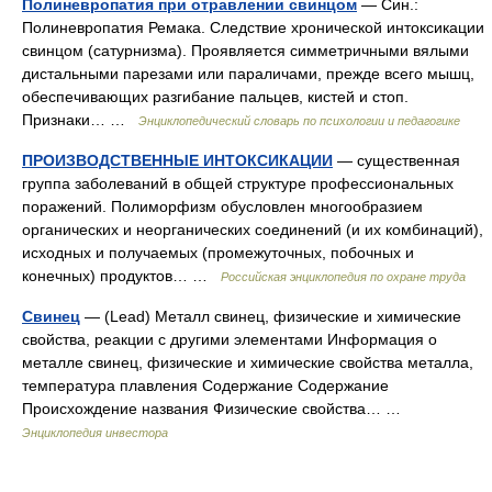
Полиневропатия при отравлении свинцом
— Син.:
Полиневропатия Ремака. Следствие хронической интоксикации
свинцом (сатурнизма). Проявляется симметричными вялыми
дистальными парезами или параличами, прежде всего мышц,
обеспечивающих разгибание пальцев, кистей и стоп.
Признаки… …
Энциклопедический словарь по психологии и педагогике
ПРОИЗВОДСТВЕННЫЕ ИНТОКСИКАЦИИ
— существенная
группа заболеваний в общей структуре профессиональных
поражений. Полиморфизм обусловлен многообразием
органических и неорганических соединений (и их комбинаций),
исходных и получаемых (промежуточных, побочных и
конечных) продуктов… …
Российская энциклопедия по охране труда
Свинец
— (Lead) Металл свинец, физические и химические
свойства, реакции с другими элементами Информация о
металле свинец, физические и химические свойства металла,
температура плавления Содержание Содержание
Происхождение названия Физические свойства… …
Энциклопедия инвестора