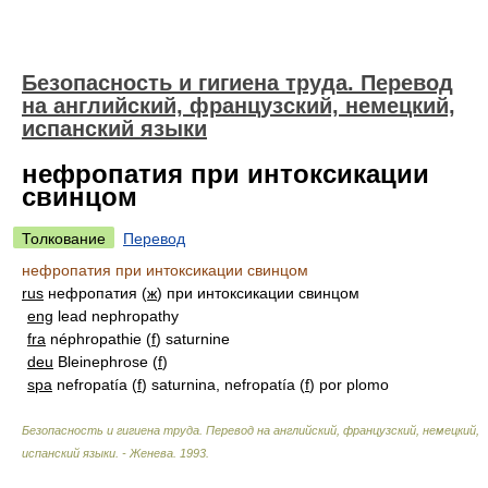
Безопасность и гигиена труда. Перевод
на английский, французский, немецкий,
испанский языки
нефропатия при интоксикации
свинцом
Толкование
Перевод
нефропатия при интоксикации свинцом
rus
нефропатия (
ж
) при интоксикации свинцом
eng
lead nephropathy
fra
néphropathie (
f
) saturnine
deu
Bleinephrose (
f
)
spa
nefropatía (
f
) saturnina, nefropatía (
f
) por plomo
Безопасность и гигиена труда. Перевод на английский, французский, немецкий,
испанский языки. - Женева
.
1993
.